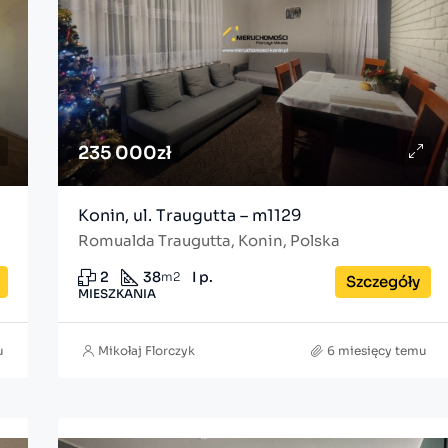
235 000zł
Konin, ul. Traugutta – m1129
Romualda Traugutta, Konin, Polska
2
38
I p.
m2
Szczegóły
MIESZKANIA
u
Mikołaj Florczyk
6 miesięcy temu