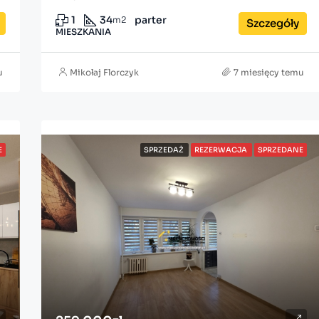
1
34
parter
m2
Szczegóły
MIESZKANIA
u
Mikołaj Florczyk
7 miesięcy temu
E
SPRZEDAŻ
REZERWACJA
SPRZEDANE