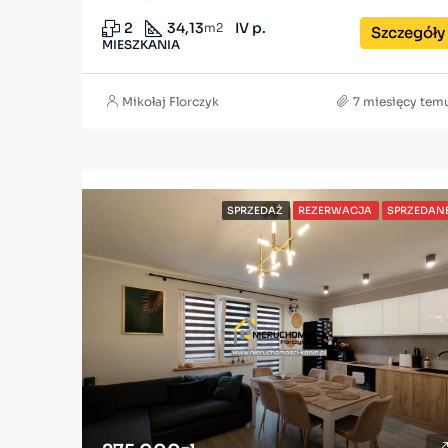
2
34,13
IV p.
m2
Szczegóły
MIESZKANIA
Mikołaj Florczyk
7 miesięcy tem
SPRZEDAŻ
REZERWACJA
SPRZEDAN