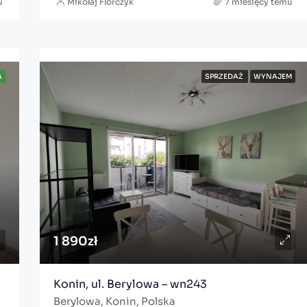
u
Mikołaj Florczyk
7 miesięcy temu
A
SPRZEDAŻ
WYNAJEM
1 890zł
Konin, ul. Berylowa – wn243
Berylowa, Konin, Polska