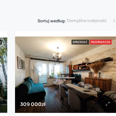
Domyślna kolejność
Sortuj według:
Ż
SPRZEDAŻ
REZERWACJA
POLECANE POZYCJE
REZERWACJA
SP
229 000zł
11 Listopada 21, Konin, Po
309 000zł