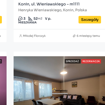
Konin, ul. Wieniawskiego – m1111
Henryka Wieniawskiego, Konin, Polska
3
52
V p.
m2
Szczegóły
MIESZKANIA
u
Mikołaj Florczyk
6 miesięcy temu
Ż
SPRZEDAŻ
REZERWACJA