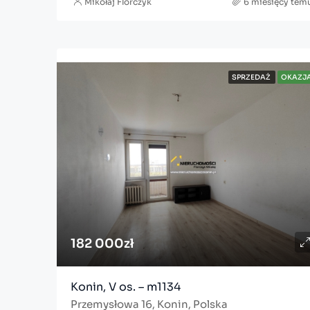
Mikołaj Florczyk
6 miesięcy tem
SPRZEDAŻ
OKAZJ
182 000zł
Konin, V os. – m1134
Przemysłowa 16, Konin, Polska