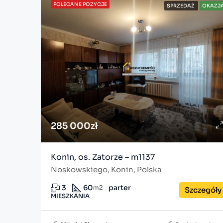
POLECANE POZYCJE
SPRZEDAŻ
OKAZJ
285 000zł
Konin, os. Zatorze – m1137
Noskowskiego, Konin, Polska
3
60
parter
m2
Szczegóły
MIESZKANIA