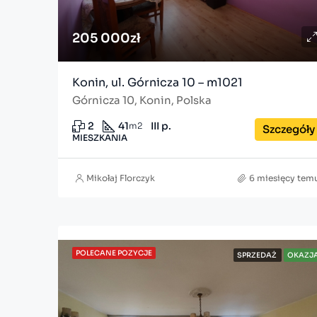
205 000zł
Konin, ul. Górnicza 10 – m1021
Górnicza 10, Konin, Polska
2
41
III p.
m2
Szczegóły
MIESZKANIA
Mikołaj Florczyk
6 miesięcy tem
POLECANE POZYCJE
SPRZEDAŻ
OKAZJ