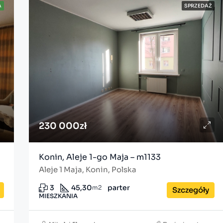
A
SPRZEDAŻ
230 000zł
Konin, Aleje 1-go Maja – m1133
Aleje 1 Maja, Konin, Polska
3
45,30
parter
m2
Szczegóły
MIESZKANIA