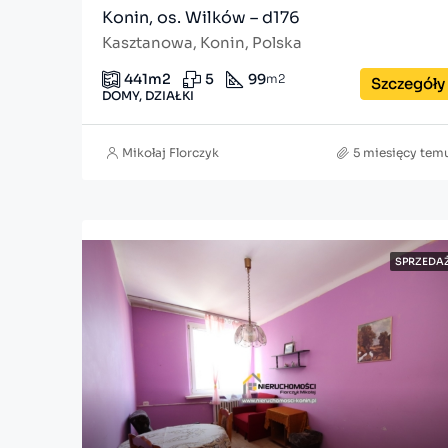
Konin, os. Wilków – d176
Kasztanowa, Konin, Polska
441
m2
5
99
m2
Szczegóły
DOMY, DZIAŁKI
Mikołaj Florczyk
5 miesięcy tem
SPRZEDA