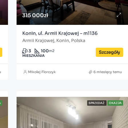
315 000zł
Konin, ul. Armii Krajowej – m1136
Armii Krajowej, Konin, Polska
3
100
m2
Szczegóły
MIESZKANIA
u
Mikołaj Florczyk
6 miesięcy temu
A
SPRZEDAŻ
OKAZJA