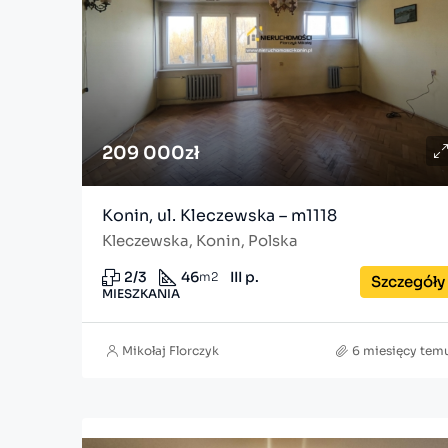
209 000zł
Konin, ul. Kleczewska – m1118
Kleczewska, Konin, Polska
2/3
46
III p.
m2
Szczegóły
MIESZKANIA
Mikołaj Florczyk
6 miesięcy tem