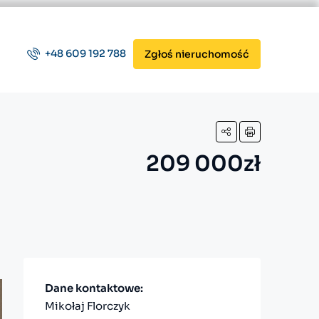
+48 609 192 788
Zgłoś nieruchomość
209 000zł
Dane kontaktowe:
Mikołaj Florczyk