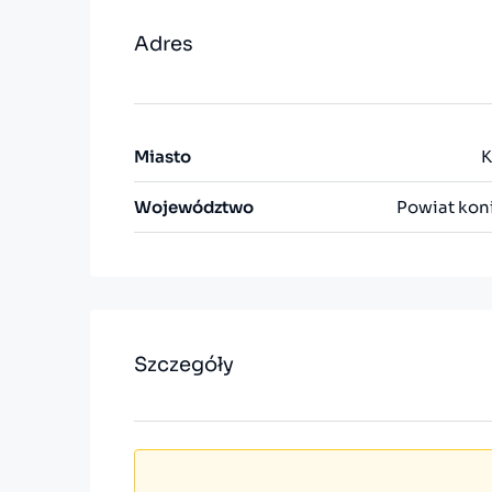
Adres
Miasto
K
Województwo
Powiat kon
Szczegóły