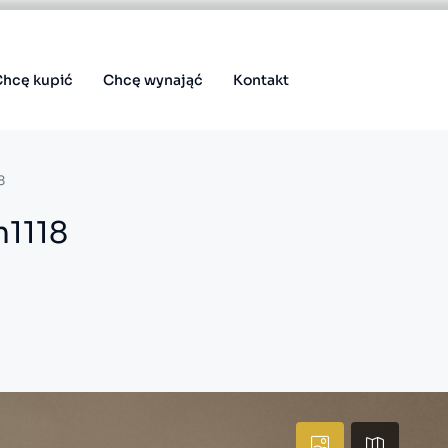
Chcę kupić
Chcę wynająć
Kontakt
8
m1118