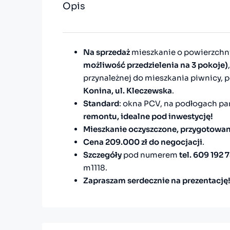
Opis
Na sprzedaż
mieszkanie o powierzchn
możliwość przedzielenia na 3 pokoje)
przynależnej do mieszkania piwnicy, 
Konina, ul. Kleczewska
.
Standard
: okna PCV, na podłogach par
remontu, idealne pod inwestycję!
Mieszkanie oczyszczone, przygotowa
Cena 209.000 zł do negocjacji
.
Szczegóły
pod numerem
tel. 609 192 
m1118.
Zapraszam serdecznie na prezentację