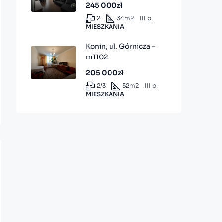
245 000zł
2
34
m2
III p.
MIESZKANIA
Konin, ul. Górnicza –
m1102
205 000zł
2/3
52
m2
III p.
MIESZKANIA