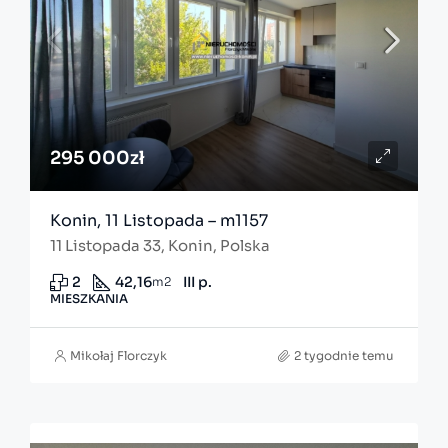
295 000zł
Konin, 11 Listopada – m1157
11 Listopada 33, Konin, Polska
2
42,16
III p.
m2
MIESZKANIA
Mikołaj Florczyk
2 tygodnie temu