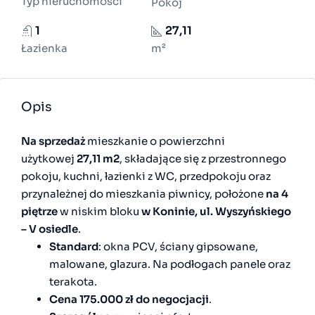
Typ nieruchomości
Pokój
1
27,11
Łazienka
m²
Opis
Na sprzedaż
mieszkanie o powierzchni
użytkowej
27,11 m2
, składające się z przestronnego
pokoju, kuchni, łazienki z WC, przedpokoju oraz
przynależnej do mieszkania piwnicy, położone
na 4
piętrze
w niskim bloku
w Koninie, ul. Wyszyńskiego
– V osiedle
.
Standard
: okna PCV, ściany gipsowane,
malowane, glazura. Na podłogach panele oraz
terakota.
Cena 175.000 zł do negocjacji
.