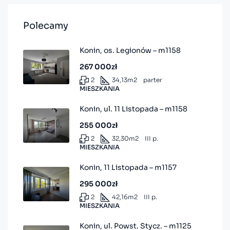
Polecamy
Konin, os. Legionów – m1158
267 000zł
2
34,13
m2
parter
MIESZKANIA
Konin, ul. 11 Listopada – m1158
255 000zł
2
32,30
m2
III p.
MIESZKANIA
Konin, 11 Listopada – m1157
295 000zł
2
42,16
m2
III p.
MIESZKANIA
Konin, ul. Powst. Stycz. – m1125