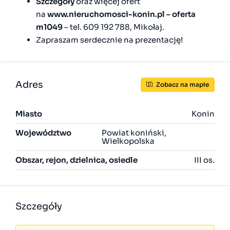
Szczegóły
oraz więcej ofert
na
www.nieruchomosci-konin.pl – oferta
m1049
– tel. 609 192 788, Mikołaj.
Zapraszam serdecznie na prezentację!
Adres
Zobacz na mapie
Miasto
Konin
Województwo
Powiat koniński,
Wielkopolska
Obszar, rejon, dzielnica, osiedle
III os.
Szczegóły