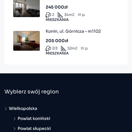
245 000zł
2
34
m2
III p.
MIESZKANIA
Konin, ul. Górnicza – m1102
205 000zł
2/3
52
m2
III p.
MIESZKANIA
Wybierz swój region
Wielkopolska
Powiat koniński
Powiat słupecki