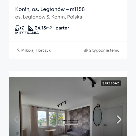
Konin, os. Legionów – m1158
os. Legionów 3, Konin, Polska
2
34,13
parter
m2
MIESZKANIA
Mikołaj Florczyk
2 tygodnie temu
SPRZEDAŻ