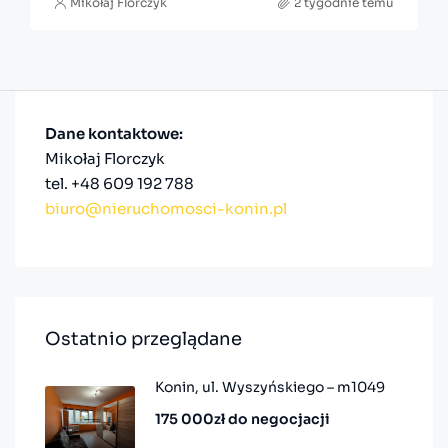
Mikołaj Florczyk
2 tygodnie temu
Dane kontaktowe:
Mikołaj Florczyk
tel. +48 609 192 788
biuro@nieruchomosci-konin.pl
Ostatnio przeglądane
Konin, ul. Wyszyńskiego – m1049
175 000zł do negocjacji