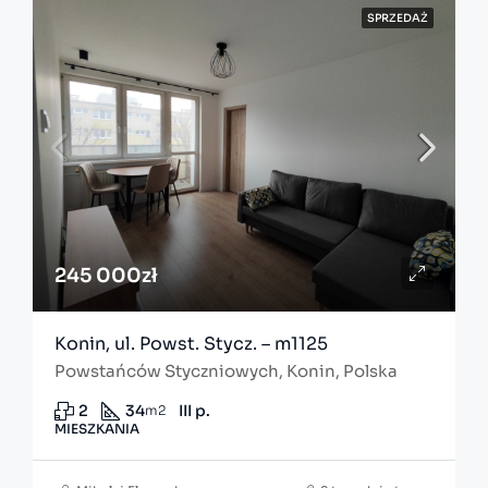
SPRZEDAŻ
245 000zł
Konin, ul. Powst. Stycz. – m1125
Powstańców Styczniowych, Konin, Polska
2
34
III p.
m2
MIESZKANIA