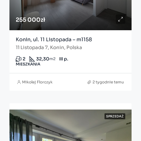
255 000zł
Konin, ul. 11 Listopada – m1158
11 Listopada 7, Konin, Polska
2
32,30
III p.
m2
MIESZKANIA
Mikołaj Florczyk
2 tygodnie temu
SPRZEDAŻ