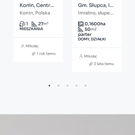
Konin, Centrum – wn126
Gm. Słupca, Imielno – d166
Konin, Polska
Imielno, słupecki, Polska
1
27
0,1600
ha
m²
MIESZKANIA
50
m2
parter
DOMY, DZIAŁKI
Mikołaj Florczyk
1 rok temu
Mikołaj Florczyk
2 lata temu