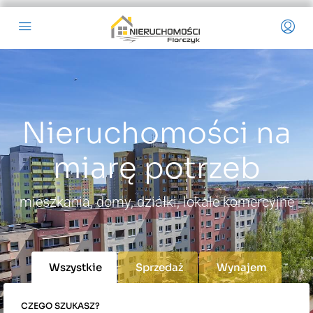
Nieruchomości na
miarę potrzeb
mieszkania, domy, działki, lokale komercyjne
Wszystkie
Sprzedaż
Wynajem
CZEGO SZUKASZ?